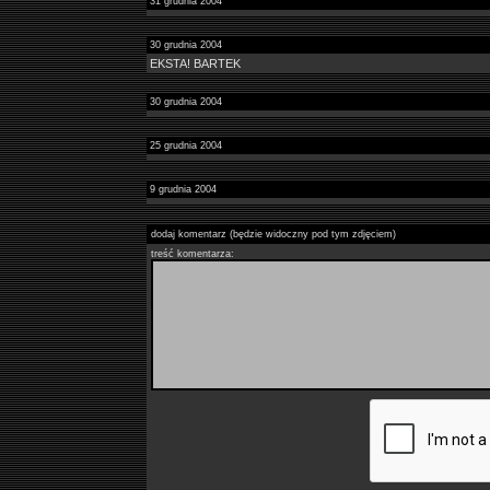
31 grudnia 2004
30 grudnia 2004
EKSTA! BARTEK
30 grudnia 2004
25 grudnia 2004
9 grudnia 2004
dodaj komentarz (będzie widoczny pod tym zdjęciem)
treść komentarza: