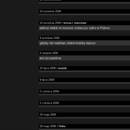
15 września 2006
10 września 2006 •
teresa i stanislaw
piekny widok to mozesz zobaczyc tylko w Polsce
9 września 2006
gdyby nie nadmiar zieleni buloby lepsze
6 sierpnia 2006
jest przepiekne
25 lipca 2006 •
wojtek
9 lipca 2006
5 czerwca 2006
2 czerwca 2006
29 maja 2006
26 maja 2006 •
Tetka