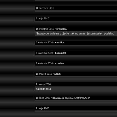
11 czerwca 2010
9 maja 2010
15 kwietnia 2010 •
kropelka
Naprawde swietne zdjecie ,tak trzymac ,jestem pelen podziwu.
6 kwietnia 2010 •
monika
6 kwietnia 2010 •
kozak098
3 kwietnia 2010 •
czeslaw
18 marca 2010 •
adam
1 marca 2010
zajebita fota
18 lipca 2008 •
beata3740
beata3740(at)amorki.pl
7 maja 2008