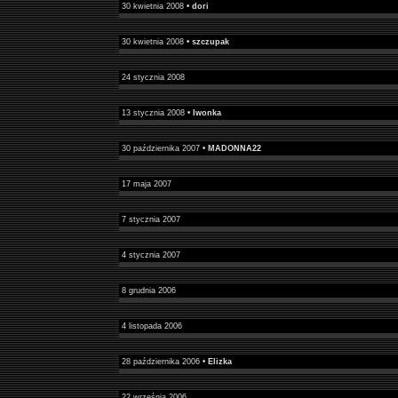
30 kwietnia 2008 •
dori
30 kwietnia 2008 •
szczupak
24 stycznia 2008
13 stycznia 2008 •
Iwonka
30 października 2007 •
MADONNA22
17 maja 2007
7 stycznia 2007
4 stycznia 2007
8 grudnia 2006
4 listopada 2006
28 października 2006 •
Elizka
22 września 2006