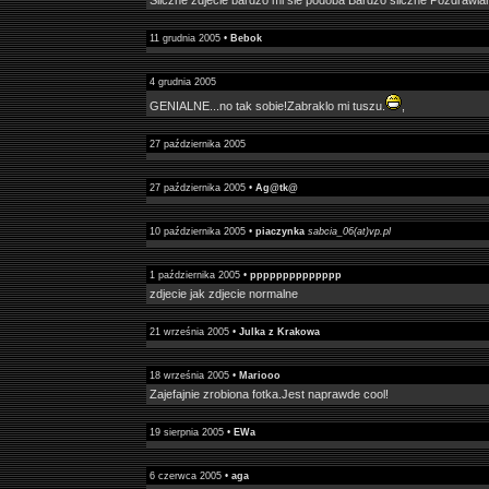
Sliczne zdjecie bardzo mi sie podoba Bardzo sliczne Pozdrawi
11 grudnia 2005 •
Bebok
4 grudnia 2005
GENIALNE...no tak sobie!Zabraklo mi tuszu.
,
27 października 2005
27 października 2005 •
Ag@tk@
10 października 2005 •
piaczynka
sabcia_06(at)vp.pl
1 października 2005 •
pppppppppppppp
zdjecie jak zdjecie normalne
21 września 2005 •
Julka z Krakowa
18 września 2005 •
Mariooo
Zajefajnie zrobiona fotka.Jest naprawde cool!
19 sierpnia 2005 •
EWa
6 czerwca 2005 •
aga