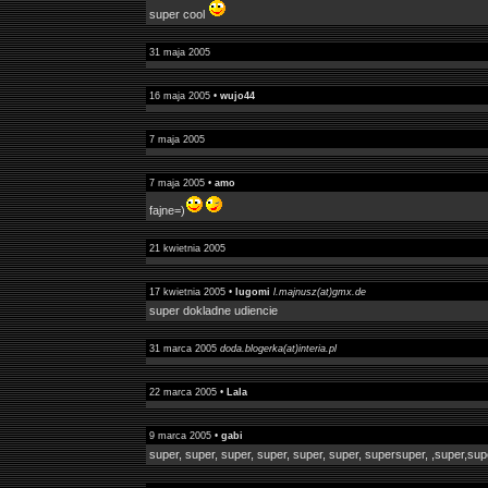
super cool
31 maja 2005
16 maja 2005 •
wujo44
7 maja 2005
7 maja 2005 •
amo
fajne=)
21 kwietnia 2005
17 kwietnia 2005 •
lugomi
l.majnusz(at)gmx.de
super dokladne udiencie
31 marca 2005
doda.blogerka(at)interia.pl
22 marca 2005 •
Lala
9 marca 2005 •
gabi
super, super, super, super, super, super, supersuper, ,super,sup