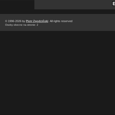
© 1996-2026 by
Piotr Zgodziński
All rights reserved
Osoby obecne na stronie: 2