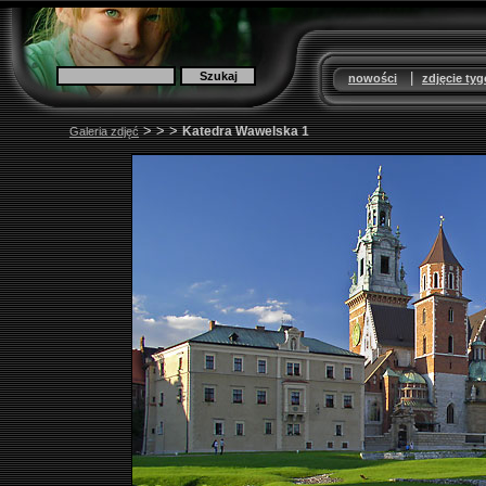
|
nowości
zdjęcie ty
>
>
>
Katedra Wawelska 1
Galeria zdjęć