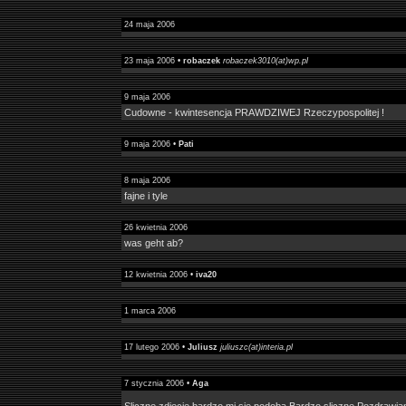
24 maja 2006
23 maja 2006 •
robaczek
robaczek3010(at)wp.pl
9 maja 2006
Cudowne - kwintesencja PRAWDZIWEJ Rzeczypospolitej !
9 maja 2006 •
Pati
8 maja 2006
fajne i tyle
26 kwietnia 2006
was geht ab?
12 kwietnia 2006 •
iva20
1 marca 2006
17 lutego 2006 •
Juliusz
juliuszc(at)interia.pl
7 stycznia 2006 •
Aga