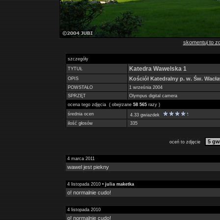
skomentuj to zd
szczegóły
Katedra Wawelska 1
TYTUŁ
Kościół Katedralny p. w. Św. Wacła
OPIS
POWSTAŁO
1 września 2004
SPRZĘT
Olympus digital camera
ocena tego zdjęcia ( obejrzane
58 565
razy )
średnia ocen
4.33 gwiazdek
ilość głosów
335
oceń to zdjęcie
4 marca 2011
wawel jest piekny
4 listopada 2010 •
julia maketka
o! normalnie cudo!
4 listopada 2010
o! normalnie cudo!