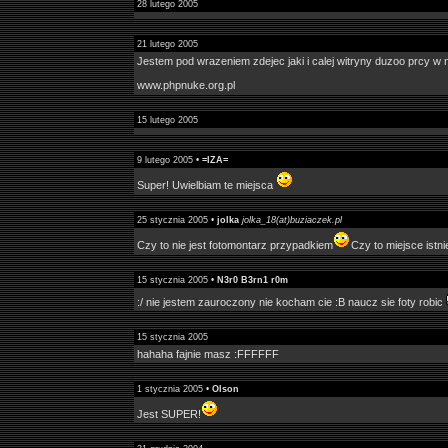
28 lutego 2005
21 lutego 2005
Jestem pod wrazeniem zdejec jaki i calej witryny duzoo prcy w 
www.phpnuke.org.pl
15 lutego 2005
9 lutego 2005 •
=IZA=
Super! Uwielbiam te miejsca
25 stycznia 2005 •
jolka
jolka_18(at)buziaczek.pl
Czy to nie jest fotomontarz przypadkiem
Czy to miejsce istn
15 stycznia 2005 •
N3r0 B3rn1 r0m
:/ nie jestem zauroczony nie kocham cie :B naucz sie foty robic
15 stycznia 2005
hahaha fajnie masz :FFFFFF
1 stycznia 2005 •
Olson
Jest SUPER!