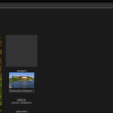
następne
Panorama Wawelu 1
zdjęcia:
pokaż miniaturki
poprzednie