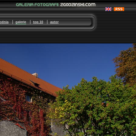
|
|
|
godnia
galerie
top 10
autor