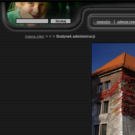
|
nowości
zdjęcie ty
>
>
>
Budynek administracji
Galeria zdjęć