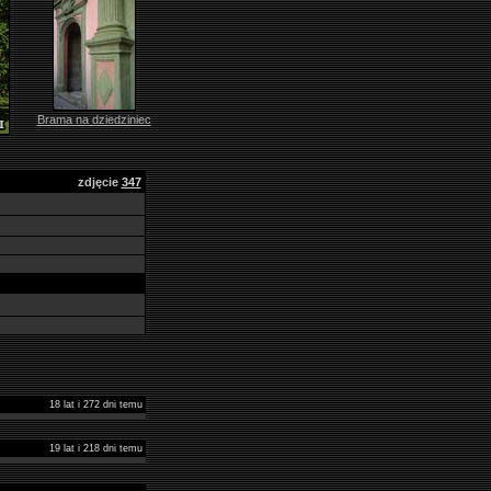
Brama na dziedziniec
zdjęcie
347
18 lat i 272 dni temu
19 lat i 218 dni temu