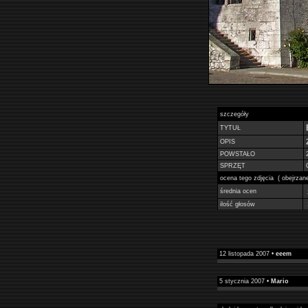
szczegóły
TYTUŁ
OPIS
POWSTAŁO
SPRZĘT
ocena tego zdjęcia ( obejrza
średnia ocen
ilość głosów
12 listopada 2007 •
eeem
5 stycznia 2007 •
Mario