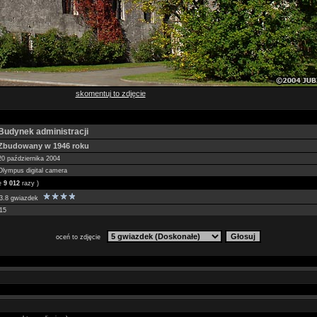
skomentuj to zdjęcie
Budynek administracji
Zbudowany w 1946 roku
20 października 2004
Olympus digital camera
ne
9 012
razy )
3.8 gwiazdek
15
oceń to zdjęcie