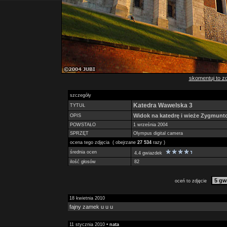
skomentuj to zd
szczegóły
Katedra Wawelska 3
TYTUŁ
Widok na katedrę i wieże Zygmunt
OPIS
POWSTAŁO
1 września 2004
SPRZĘT
Olympus digital camera
ocena tego zdjęcia ( obejrzane
27 534
razy )
średnia ocen
4.4 gwiazdek
ilość głosów
82
oceń to zdjęcie
18 kwietnia 2010
fajny zamek u u u
11 stycznia 2010 •
nata