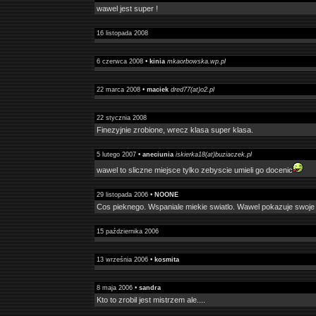
wawel jest super !
16 listopada 2008
6 czerwca 2008 •
kinia
mkaorbowska.wp.pl
22 marca 2008 •
maciek
dred77(at)o2.pl
22 stycznia 2008
Finezyjnie zrobione, wrecz klasa super klasa.
5 lutego 2007 •
aneciunia
iskierka18(at)buziaczek.pl
wawel to sliczne miejsce tylko zebyscie umieli go docenic
29 listopada 2006 •
NOONE
Cos pieknego. Wspaniale miekie swiatlo. Wawel pokazuje swoje 
15 października 2006
13 września 2006 •
kosmita
8 maja 2006 •
sandra
Kto to zrobil jest mistrzem ale....