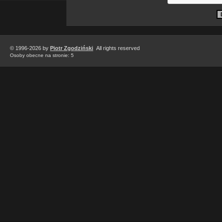
© 1996-2026 by
Piotr Zgodziński
All rights reserved
Osoby obecne na stronie: 5