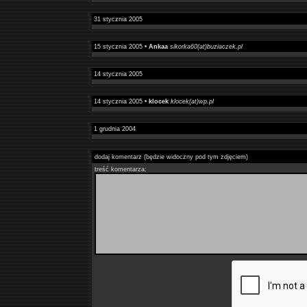
31 stycznia 2005
15 stycznia 2005 •
Ankaa
sikorka60(at)buziaczek.pl
14 stycznia 2005
14 stycznia 2005 •
klocek
klocek(at)wp.pl
1 grudnia 2004
dodaj komentarz (będzie widoczny pod tym zdjęciem)
treść komentarza: