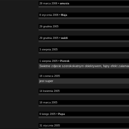
28 marca 2006 •
amusia
8 stycznia 2006 •
Maja
29 grudnia 2005
29 grudnia 2005 •
waldi
3 sierpnia 2005
1 sierpnia 2005 •
Piotrek
Swietne zdjecie szerokokatnym obiektywem, fajny efekt zalaman
16 czerwca 2005
jest super
14 kwietnia 2005
16 marca 2005
9 lutego 2005 •
Pupa
31 stycznia 2005