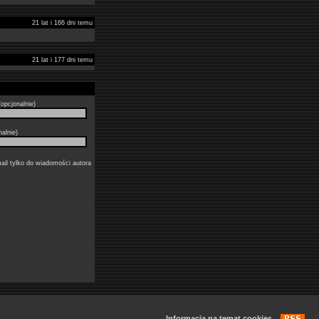
21 lat i 166 dni temu
21 lat i 177 dni temu
opcjonalnie)
nalnie)
ail tylko do wiadomości autora
Informacja na temat cookies