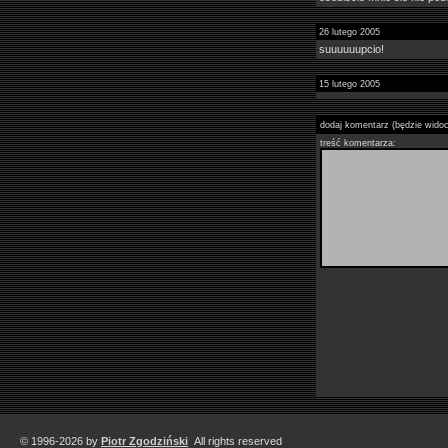
26 lutego 2005
suuuuuupcio!
15 lutego 2005
dodaj komentarz (będzie wido
treść komentarza:
© 1996-2026 by
Piotr Zgodziński
All rights reserved