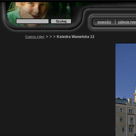
|
nowości
zdjęcie ty
>
>
>
Katedra Wawelska 12
Galeria zdjęć