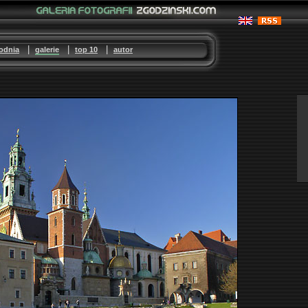
|
|
|
godnia
galerie
top 10
autor