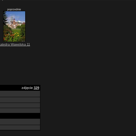
poprzednie
atedra Wawelska 11
zdjęcie
329