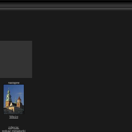
następne
Wieże
zdjęcia:
pokaż miniaturki