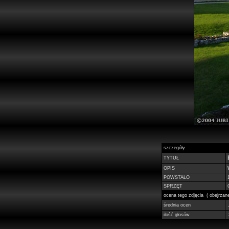
szczegóły
TYTUŁ
OPIS
POWSTAŁO
SPRZĘT
ocena tego zdjęcia ( obejrza
średnia ocen
ilość głosów