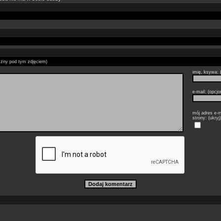
czny pod tym zdjęciem)
imię, ksywa: (
e-mail: (opcjo
mój adres e-m
strony: (ukryj)