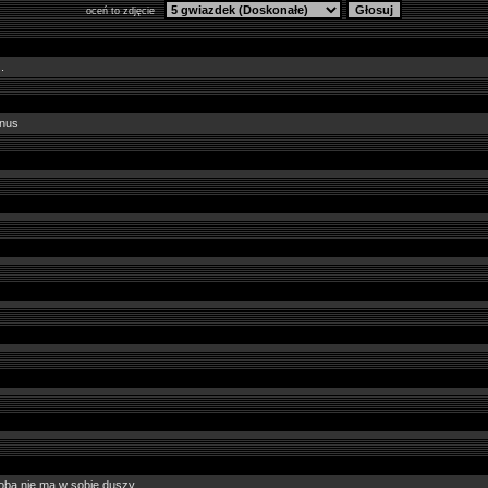
oceń to zdjęcie
.
inus
doba nie ma w sobie duszy