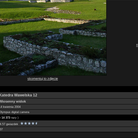
K
skomentuj to zdjęcie
Katedra Wawelska 12
Wiosenny widok
14 kwietnia 2004
Olympus digital camera
ne
14 373
razy )
4.57 gwiazdek
37