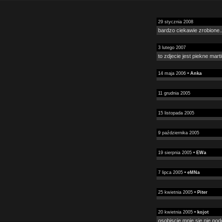
29 stycznia 2008
bardzo ciekawie zrobione..
3 lutego 2007
to zdjecie jest piekne mart
14 maja 2006 •
Anka
11 grudnia 2005
15 listopada 2005
9 października 2005
19 sierpnia 2005 •
EWa
7 lipca 2005 •
eMNa
25 kwietnia 2005 •
Piter
20 kwietnia 2005 •
kojot
osobiscie mnie sie nie po