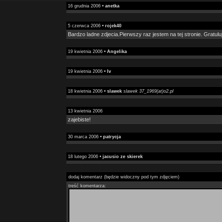
16 grudnia 2006 •
anetka
5 czerwca 2006 •
rojek40
Bardzo ladne zdjecia.Pierwszy raz jestem na tej stronie. Gratuluj
19 kwietnia 2006 •
Angelika
19 kwietnia 2006 •
Iv
18 kwietnia 2006 •
slawek
slawek 37_1969(at)o2.pl
13 kwietnia 2006
zajebiste!
30 marca 2006 •
patrycja
18 lutego 2006 •
jacusio ze skierek
dodaj komentarz (będzie widoczny pod tym zdjęciem)
treść komentarza: