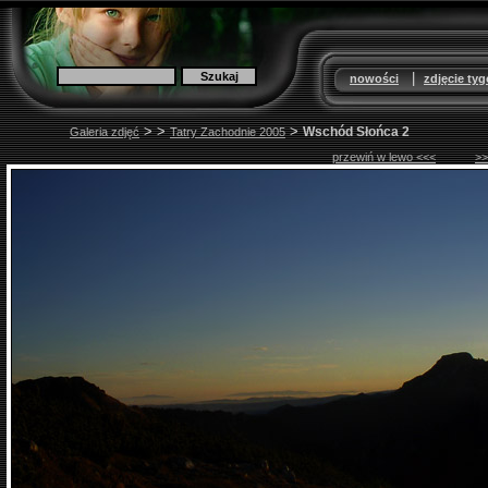
|
nowości
zdjęcie ty
>
>
>
Wschód Słońca 2
Galeria zdjęć
Tatry Zachodnie 2005
przewiń w lewo <<<
>>