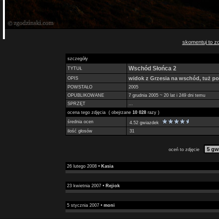
skomentuj to zd
szczegóły
Wschód Słońca 2
TYTUŁ
widok z Grzesia na wschód, tuż p
OPIS
POWSTAŁO
2005
OPUBLIKOWANE
7 grudnia 2005 ~ 20 lat i 249 dni temu
SPRZĘT
...
ocena tego zdjęcia ( obejrzane
10 028
razy )
średnia ocen
4.52 gwiazdek
ilość głosów
31
oceń to zdjęcie
26 lutego 2008 •
Kasia
23 kwietnia 2007 •
Rejiok
5 stycznia 2007 •
moni