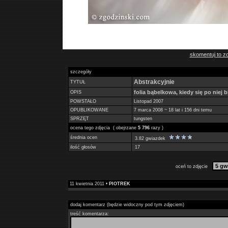
skomentuj to zd
szczegóły
Abstrakcyjnie
TYTUŁ
folia bąbelkowa, kiedy się po niej bi
OPIS
POWSTAŁO
Listopad 2007
OPUBLIKOWANE
7 marca 2008 ~ 18 lat i 156 dni temu
SPRZĘT
tungsten
ocena tego zdjęcia ( obejrzane
5 796
razy )
średnia ocen
3.82 gwiazdek
ilość głosów
17
oceń to zdjęcie
11 kwietnia 2011 •
PIOTREK
dodaj komentarz (będzie widoczny pod tym zdjęciem)
treść komentarza: