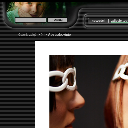
|
nowości
zdjęcie ty
>
>
>
Abstrakcyjnie
Galeria zdjęć