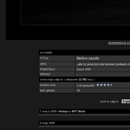
skomentuj to zd
szczegóły
Słońce zaszło
TYTUŁ
..ale to jeszcze nie koniec pokazu 
OPIS
POWSTAŁO
Jesień 2005
SPRZĘT
...
ocena tego zdjęcia ( obejrzane
12 562
razy )
średnia ocen
4.44 gwiazdek
ilość głosów
43
oceń to zdjęcie
7 marca 2009 •
Hotlips z 4077 Mash
9 maja 2008