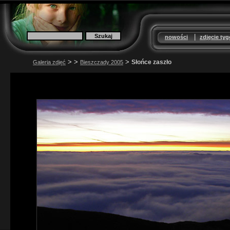
|
nowości
zdjęcie ty
>
>
>
Słońce zaszło
Galeria zdjęć
Bieszczady 2005