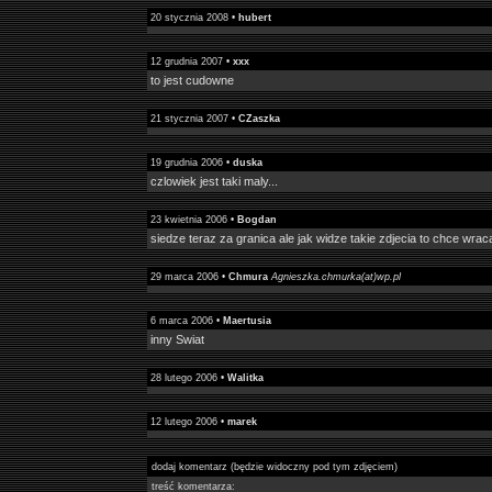
20 stycznia 2008 •
hubert
12 grudnia 2007 •
xxx
to jest cudowne
21 stycznia 2007 •
CZaszka
19 grudnia 2006 •
duska
czlowiek jest taki maly...
23 kwietnia 2006 •
Bogdan
siedze teraz za granica ale jak widze takie zdjecia to chce wraca
29 marca 2006 •
Chmura
Agnieszka.chmurka(at)wp.pl
6 marca 2006 •
Maertusia
inny Swiat
28 lutego 2006 •
Walitka
12 lutego 2006 •
marek
dodaj komentarz (będzie widoczny pod tym zdjęciem)
treść komentarza: