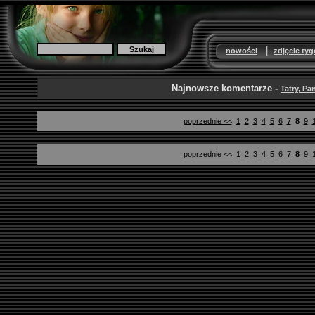
|
nowości
zdjęcie ty
Najnowsze komentarze -
Tatry, Pa
poprzednie <<
1
2
3
4
5
6
7
8
9
poprzednie <<
1
2
3
4
5
6
7
8
9