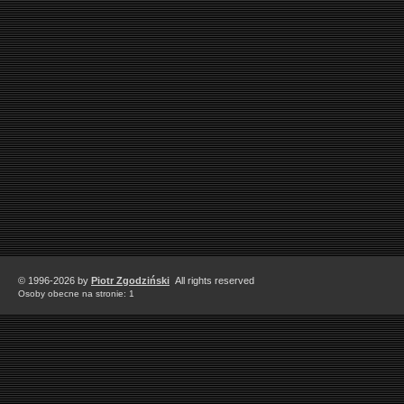
© 1996-2026 by
Piotr Zgodziński
All rights reserved
Osoby obecne na stronie: 1